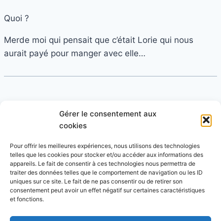
Quoi ?
Merde moi qui pensait que c’était Lorie qui nous
aurait payé pour manger avec elle…
tétitia
dit :
Gérer le consentement aux
21 mars 2006 à 15 h 06 min
cookies
Et les joueurs du stade français, ceux du calendrier,
Pour offrir les meilleures expériences, nous utilisons des technologies
telles que les cookies pour stocker et/ou accéder aux informations des
on peut se les offrir?
appareils. Le fait de consentir à ces technologies nous permettra de
traiter des données telles que le comportement de navigation ou les ID
uniques sur ce site. Le fait de ne pas consentir ou de retirer son
consentement peut avoir un effet négatif sur certaines caractéristiques
et fonctions.
Les commentaires sont fermés.