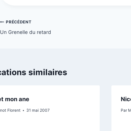
Navigation
PRÉCÉDENT
Un Grenelle du retard
de
l’article
cations similaires
et mon ane
Nic
not Florent
31 mai 2007
Par
M