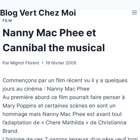
Aller
Blog Vert Chez Moi
au
contenu
FILM
Nanny Mac Phee et
Cannibal the musical
Par
Mignot Florent
19 février 2006
Commençons par un film récent vu il y a quelques
jours au cinéma : Nanny Mac Phee
Au première abord ce film pourrait faire penser à
Mary Poppins et certaines scènes en sont un
hommage mais Nanny Mac Phee est avant tout
l’adaptation de « Chere Mathilda » de Christianna
Brand.
L’histoire de ces 7 gamins terreurs d’un père veuf trop