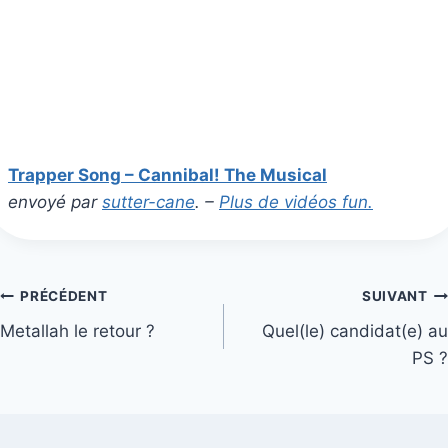
Trapper Song – Cannibal! The Musical
envoyé par
sutter-cane
. –
Plus de vidéos fun.
Navigation
PRÉCÉDENT
SUIVANT
Metallah le retour ?
Quel(le) candidat(e) au
de
PS ?
l’article