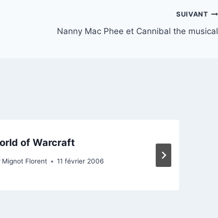
SUIVANT
Nanny Mac Phee et Cannibal the musical
rld of Warcraft
r
Mignot Florent
11 février 2006
P