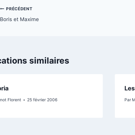
Navigation
PRÉCÉDENT
Boris et Maxime
de
l’article
cations similaires
oria
Les
not Florent
25 février 2006
Par
M