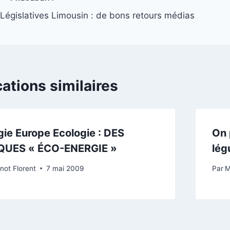
Navigation
Législatives Limousin : de bons retours médias
de
l’article
cations similaires
gie Europe Ecologie : DES
On 
UES « ÉCO-ENERGIE »
lég
not Florent
7 mai 2009
Par
M