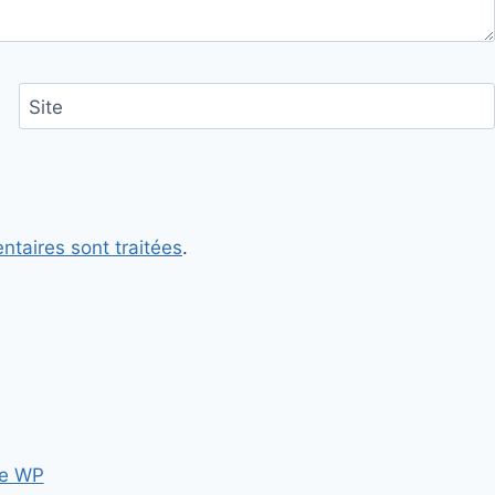
Site
ntaires sont traitées
.
e WP