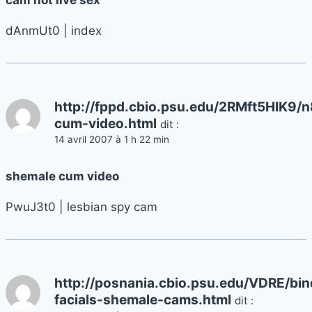
dAnmUt0 | index
http://fppd.cbio.psu.edu/2RMft5HIK9/
cum-video.html
dit :
14 avril 2007 à 1 h 22 min
shemale cum video
PwuJ3t0 | lesbian spy cam
http://posnania.cbio.psu.edu/VDRE/bin
facials-shemale-cams.html
dit :