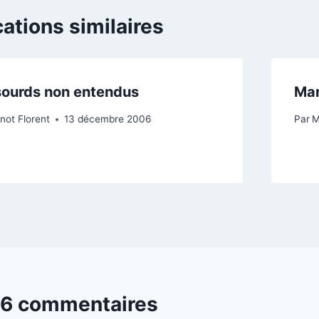
cations similaires
sourds non entendus
Mar
not Florent
13 décembre 2006
Par
M
6 commentaires