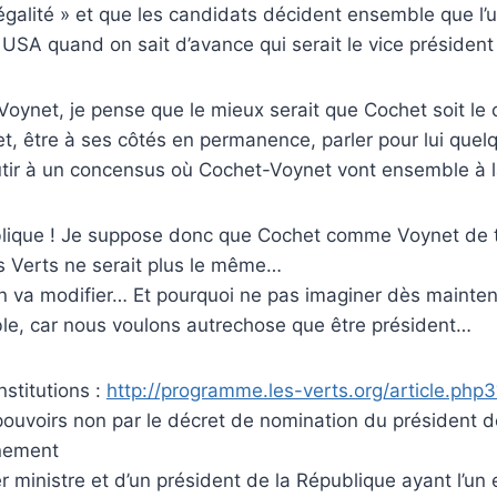
égalité » et que les candidats décident ensemble que l’un 
A quand on sait d’avance qui serait le vice président
 Voynet, je pense que le mieux serait que Cochet soit le
chet, être à ses côtés en permanence, parler pour lui que
outir à un concensus où Cochet-Voynet vont ensemble à l
lique ! Je suppose donc que Cochet comme Voynet de tou
es Verts ne serait plus le même…
on va modifier… Et pourquoi ne pas imaginer dès maintena
le, car nous voulons autrechose que être président…
stitutions :
http://programme.les-verts.org/article.php
 pouvoirs non par le décret de nomination du président 
rnement
 ministre et d’un président de la République ayant l’un e