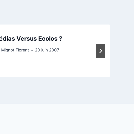
dias Versus Ecolos ?
r
Mignot Florent
20 juin 2007
P