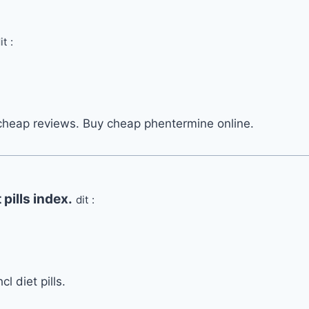
it :
cheap reviews. Buy cheap phentermine online.
pills index.
dit :
l diet pills.