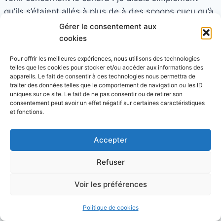
qu’ils s’étaient allés à plus de à des scoops cucu qu’à
des scandales politiques comme si (et ça c’est mon
Gérer le consentement aux
point de vue) ces scoops cuculs permettaient d’éviter
cookies
de parler de vrais scoops et scandales (remplir du
Pour offrir les meilleures expériences, nous utilisons des technologies
papier pour éviter de parler d’autres choses) , mais
telles que les cookies pour stocker et/ou accéder aux informations des
appareils. Le fait de consentir à ces technologies nous permettra de
cela c’est mon point de vue… concernant les liens
traiter des données telles que le comportement de navigation ou les ID
politico médiatiques désolé mais si ils sont
uniques sur ce site. Le fait de ne pas consentir ou de retirer son
consentement peut avoir un effet négatif sur certaines caractéristiques
moralement douteux : il y a certaines limites : je suis
et fonctions.
tout aussi critique nvers les liens économiques
qu’envers les liens "politiques" car il y a aussi un
Accepter
clientélisme certains très sournois et tout aussi
grave… Mais là c’est de toute manière une histoire de
Refuser
déontologie qui concerne les partis comme les
Voir les préférences
journalistes (désolé d’insister mais pour certains
journaux locaux) … que l’histoire, l’ancienneté de
Politique de cookies
certains partis (ou hommes politiques) y soit pour