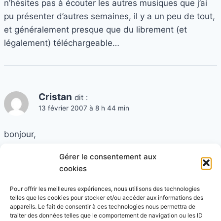
n’hésites pas à écouter les autres musiques que j’ai
pu présenter d’autres semaines, il y a un peu de tout,
et généralement presque que du librement (et
légalement) téléchargeable…
Cristan
dit :
13 février 2007 à 8 h 44 min
bonjour,
merci pour le commentaire sur Jamendo,
Gérer le consentement aux
aussi de l’écoute des chansons.
cookies
Tu dis qu’il manque plus qu’un feu de bois,
dis moi ce qu’il manque cela pourrait
Pour offrir les meilleures expériences, nous utilisons des technologies
telles que les cookies pour stocker et/ou accéder aux informations des
m’aider à l’avenir. musicalement Cristan
appareils. Le fait de consentir à ces technologies nous permettra de
traiter des données telles que le comportement de navigation ou les ID