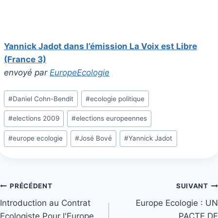
Yannick Jadot dans l’émission La Voix est Libre
(France 3)
envoyé par
EuropeEcologie
Étiquettes
#
Daniel Cohn-Bendit
#
ecologie politique
de
#
elections 2009
#
elections europeennes
la
publication :
#
europe ecologie
#
José Bové
#
Yannick Jadot
Navigation
PRÉCÉDENT
SUIVANT
Introduction au Contrat
Europe Ecologie : UN
de
Ecologiste Pour l'Europe
PACTE DE