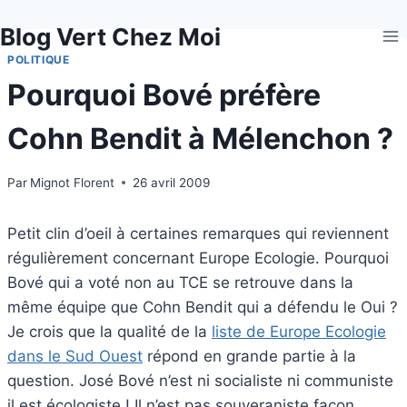
Aller
Blog Vert Chez Moi
au
contenu
POLITIQUE
Pourquoi Bové préfère
Cohn Bendit à Mélenchon ?
Par
Mignot Florent
26 avril 2009
Petit clin d’oeil à certaines remarques qui reviennent
régulièrement concernant Europe Ecologie. Pourquoi
Bové qui a voté non au TCE se retrouve dans la
même équipe que Cohn Bendit qui a défendu le Oui ?
Je crois que la qualité de la
liste de Europe Ecologie
dans le Sud Ouest
répond en grande partie à la
question. José Bové n’est ni socialiste ni communiste
il est écologiste ! Il n’est pas souveraniste façon