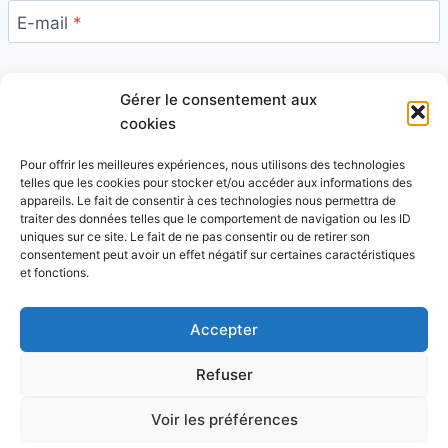
E-mail
*
Gérer le consentement aux
Site
cookies
Pour offrir les meilleures expériences, nous utilisons des technologies
telles que les cookies pour stocker et/ou accéder aux informations des
appareils. Le fait de consentir à ces technologies nous permettra de
traiter des données telles que le comportement de navigation ou les ID
uniques sur ce site. Le fait de ne pas consentir ou de retirer son
Ce site utilise Akismet pour réduire les indésirables.
consentement peut avoir un effet négatif sur certaines caractéristiques
En savoir plus sur la façon dont les données de vos
et fonctions.
commentaires sont traitées
.
Accepter
Refuser
© 2026 Blog Vert Chez Moi - Thème WordPress par
Voir les préférences
Kadence WP