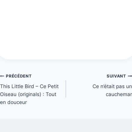
Navigation
PRÉCÉDENT
SUIVANT
This Little Bird – Ce Petit
Ce n’était pas un
de
Oiseau (originals) : Tout
cauchemar
l’article
en douceur