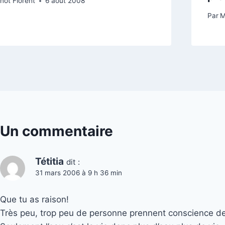
not Florent
6 août 2008
Par
M
Un commentaire
Tétitia
dit :
31 mars 2006 à 9 h 36 min
Que tu as raison!
Très peu, trop peu de personne prennent conscience de ce