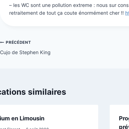
– les WC sont une pollution extreme : nous sur conso
retraitement de tout ça coute énormément cher !!
h
Navigation
PRÉCÉDENT
Cujo de Stephen King
de
l’article
cations similaires
ium en Limousin
Pro
pré