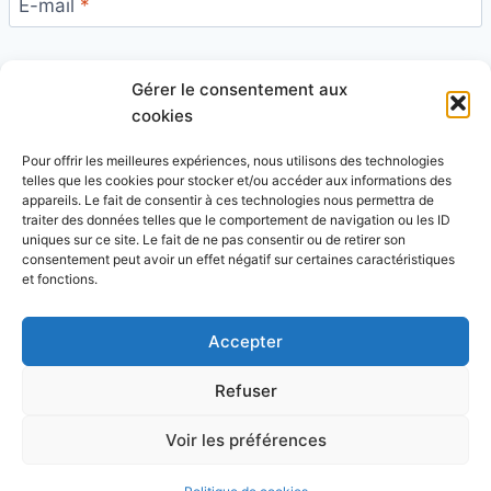
E-mail
*
Gérer le consentement aux
Site
cookies
Pour offrir les meilleures expériences, nous utilisons des technologies
telles que les cookies pour stocker et/ou accéder aux informations des
appareils. Le fait de consentir à ces technologies nous permettra de
traiter des données telles que le comportement de navigation ou les ID
uniques sur ce site. Le fait de ne pas consentir ou de retirer son
Ce site utilise Akismet pour réduire les indésirables.
consentement peut avoir un effet négatif sur certaines caractéristiques
En savoir plus sur la façon dont les données de vos
et fonctions.
commentaires sont traitées
.
Accepter
Refuser
© 2026 Blog Vert Chez Moi - Thème WordPress par
Voir les préférences
Kadence WP